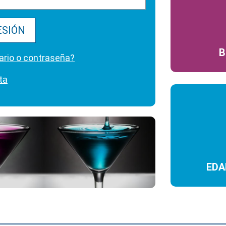
ESIÓN
B
ario o contraseña?
ta
EDA