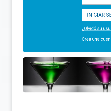
INICIAR S
¿Olvidó su usu
Crea una cuen